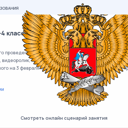
АЗОВАНИЯ
4 класс классный час на 3 февраля. Би
предпринимательство
о проведения классного часа в рамках внеурочной дея
я, видеоролик, интерактивное задание, презентацию и 
ного на 3 февраля по теме "Бизнес и технологическое 
ии
Смотреть онлайн сценарий занятия