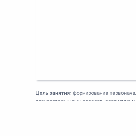
Цель занятия:
формирование первоначал
познавательных интересов, осознание ц
инновационных решений.
Формирующиеся ценности:
патриотизм,