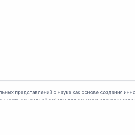
ьных представлений о науке как основе создания инно
енности командной работы для решения сложных задач
 созидательный труд.