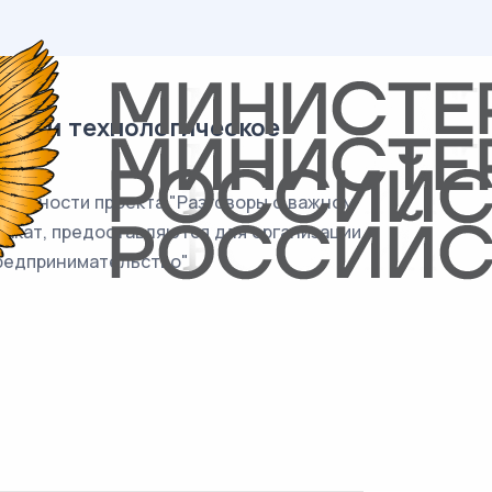
знес и технологическое
тельности проекта "Разговоры о важном"
плакат, предоставляются для организации
предпринимательство"