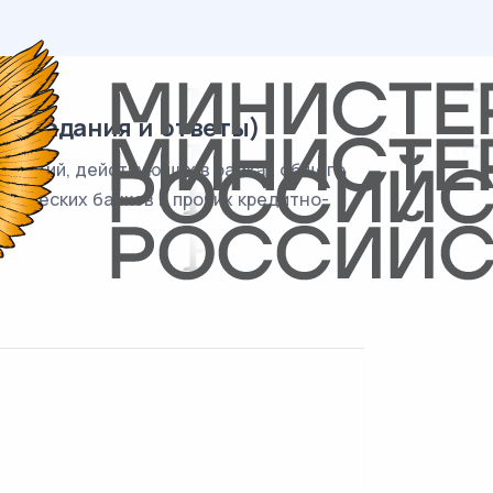
" (задания и ответы)
низаций, действующих в рамках общего
мерческих банков и прочих кредитно-