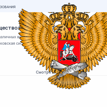
АЗОВАНИЯ
ществознанию ЕГЭ "Банковская система
азличных видов национальных банков и кредитных орга
овская система включает центральный банк, сеть ком
расчётных центров.
Смотреть онлайн