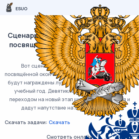
ESUO
Сценарий торжественной линейки,
посвящённой окончанию учебного
года (9 классы).
Вот сценарий торжественной линейки,
посвящённой окончанию учебного года. На линейке
будут награждены лучшие ученики, завершившие
учебный год. Девятиклассников поздравят с
переходом на новый этап школьного обучения и
дадут напутствие на летние каникулы.
Скачать задачи:
Скачать
Смотреть онлайн