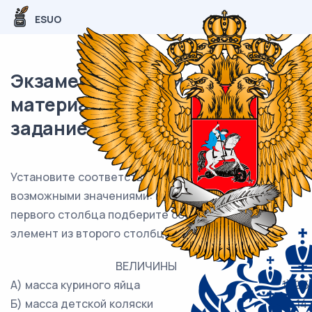
ESUO
Экзаменационный (типовой)
материал ЕГЭ / База / 02
задание (24) / 253
Установите соответствие между величинами и их
возможными значениями: к каждому элементу
первого столбца подберите соответствующий
элемент из второго столбца.
ВЕЛИЧИНЫ
А) масса куриного яйца
1) 2,5
Б) масса детской коляски
2) 14 