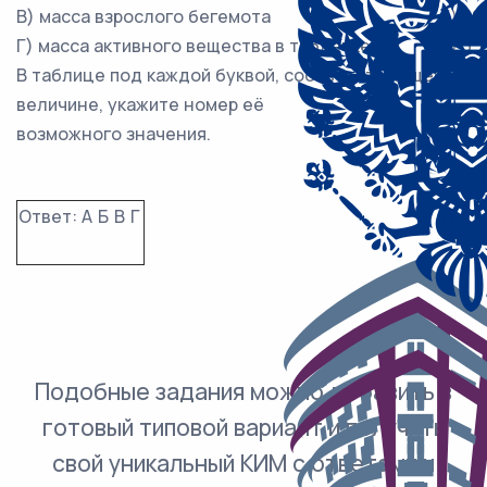
В) масса взрослого бегемота
3) 50 
Г) масса активного вещества в таблетке
4) 3 т
В таблице под каждой буквой, соответствующей
величине, укажите номер её
возможного значения.
Ответ:
А
Б
В
Г
Подобные задания можно добавить в
готовый типовой вариант и получить
свой уникальный КИМ с ответами и