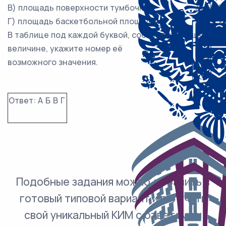
В) площадь поверхности тумбочки
3) 1439 
Г) площадь баскетбольной площадки
4) 0,2 к
В таблице под каждой буквой, соответствующей
величине, укажите номер её
возможного значения.
Ответ:
А
Б
В
Г
Подобные задания можно добавить в
готовый типовой вариант и получить
свой уникальный КИМ с ответами и