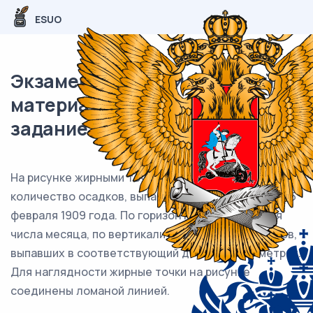
ESUO
Экзаменационный (типовой)
материал ЕГЭ / База / 03
задание / 135
На рисунке жирными точками показано суточное
количество осадков, выпадавших в Казани с 3 по 15
февраля 1909 года. По горизонтали указываются
числа месяца, по вертикали — количество осадков,
выпавших в соответствующий день, в миллиметрах.
Для наглядности жирные точки на рисунке
соединены ломаной линией.