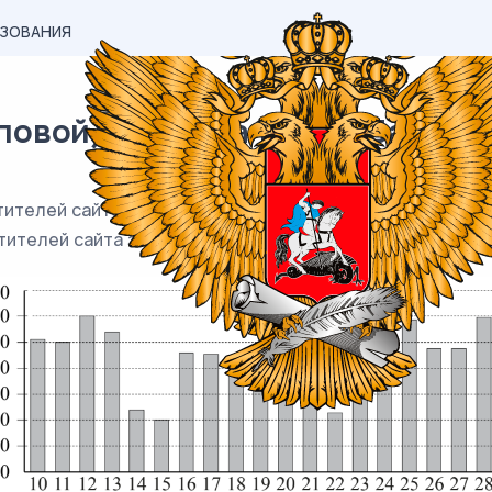
АЗОВАНИЯ
вой) материал ЕГЭ / База / 03
ителей сайта во все дни с 10 по 29 ноября 2009 года. 
тителей сайта за данный день.