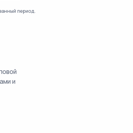
занный период.
повой
ами и