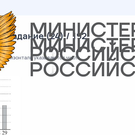
 задание (24) / 192
По горизонтали указываются числа