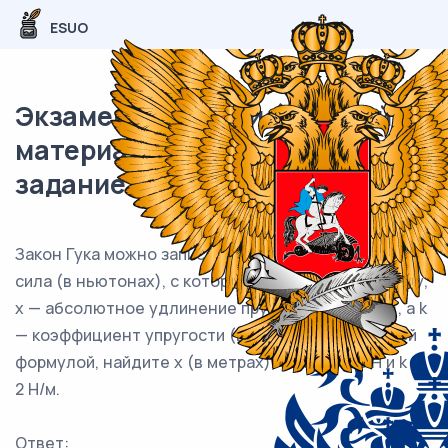
ESUO
Экзаменационный (типовой)
материал ЕГЭ / База / 04
задание (24) / 133
Закон Гука можно записать в виде F kx = , где F —
сила (в ньютонах), с которой растягивают пружину,
x — абсолютное удлинение пружины (в метрах), а k
— коэффициент упругости (в Н/м). Пользуясь этой
формулой, найдите x (в метрах), если F = 38 Н и k =
2 Н/м.
Ответ: ___________________________.