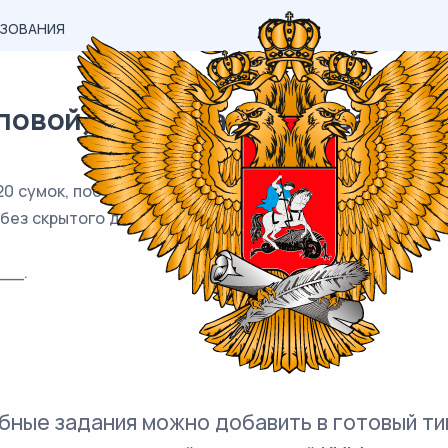
АЗОВАНИЯ
вой) материал ЕГЭ / База / 05
120 сумок, поступивших в продажу, 6 сумок имеют скрыт
без скрытого дефекта.
__.
бные задания можно добавить в готовый ти