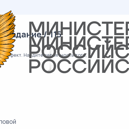
 задание / 115
ый дефект. Найдите вероятность того,
повой