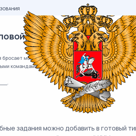
АЗОВАНИЯ
вой) материал ЕГЭ / База / 05
бросает монетку, чтобы определить, какая из команд 
ыми командами. Найдите вероятность того, что оба раз
__.
бные задания можно добавить в готовый ти