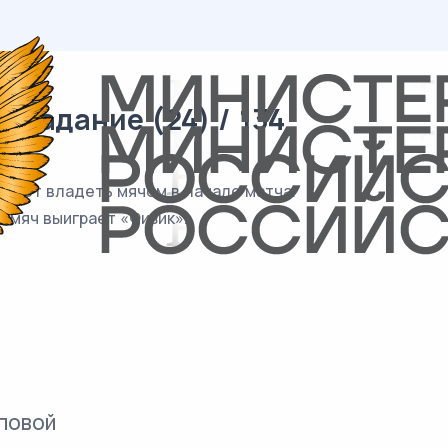
 задание (24) / 134
будет владеть мячом в начале матча.
а мяч выиграет «Физик».
повой