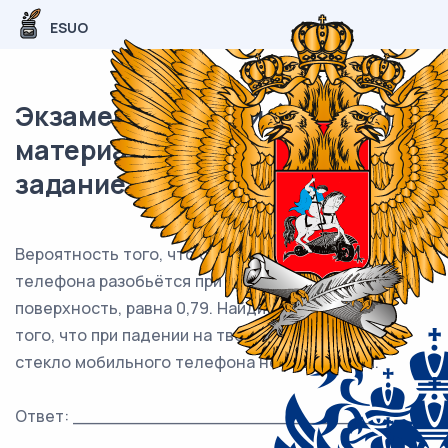
ESUO
Экзаменационный (типовой)
материал ЕГЭ / База / 05
задание (24) / 168
Вероятность того, что стекло мобильного
телефона разобьётся при падении на твёрдую
поверхность, равна 0,79. Найдите вероятность
того, что при падении на твёрдую поверхность
стекло мобильного телефона не разобьётся.
Ответ: ___________________________.