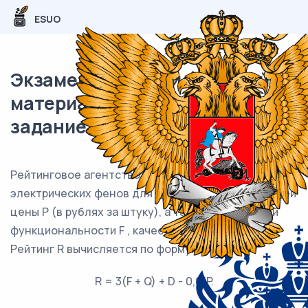
ESUO
Экзаменационный (типовой)
материал ЕГЭ / База / 06
задание (24) / 131
Рейтинговое агентство определяет рейтинг
электрических фенов для волос на основе средней
цены P (в рублях за штуку), а также показателей
функциональности F , качества Q и дизайна D .
Рейтинг R вычисляется по формуле
R = 3(F + Q) + D - 0,01P.