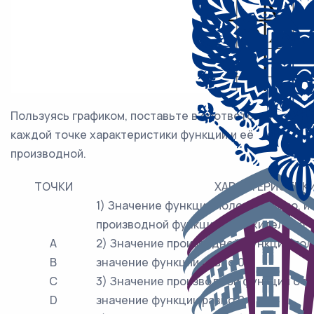
Пользуясь графиком, поставьте в соответствие
каждой точке характеристики функции и её
производной.
ТОЧКИ
ХАРАКТЕРИСТИК
1) Значение функции положительно, и
производной функции положительно.
A
2) Значение производной функции пол
B
значение функции равно 0.
C
3) Значение производной функции отр
D
значение функции равно 0.