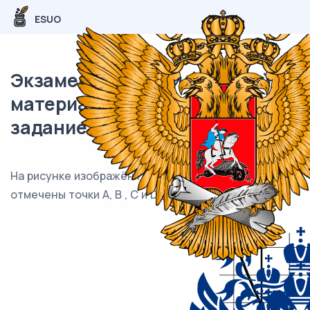
ESUO
Экзаменационный (типовой)
материал ЕГЭ / База / 07
задание (24) / 119
На рисунке изображён график функции y = f(x) и
отмечены точки A, B , C и D на оси Ox .