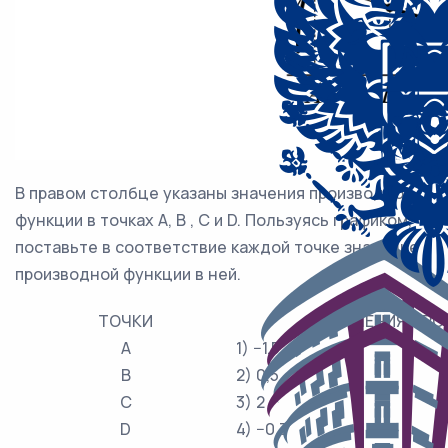
В правом столбце указаны значения производной
функции в точках A, B , C и D. Пользуясь графиком,
поставьте в соответствие каждой точке значение
производной функции в ней.
ТОЧКИ
ЗНАЧЕНИЯ ПР
A
1) −1,5
B
2) 0,5
C
3) 2
D
4) −0,3