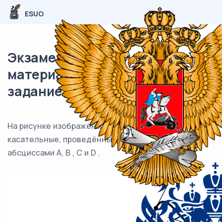
ESUO
Экзаменационный (типовой)
материал ЕГЭ / База / 07
задание (24) / 123
На рисунке изображены график функции и
касательные, проведённые к нему в точках с
абсциссами A, B , C и D .