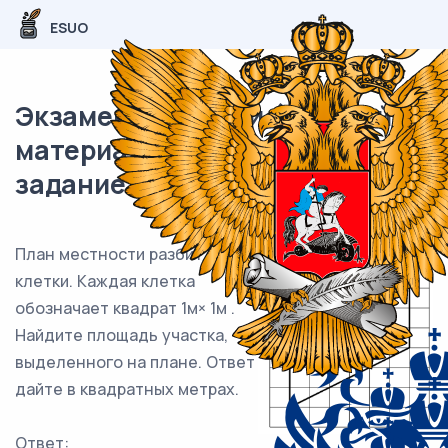
ESUO
Экзаменационный (типовой)
материал ЕГЭ / База / 09
задание (24) / 144
План местности разбит на
клетки. Каждая клетка
обозначает квадрат 1м× 1м .
Найдите площадь участка,
выделенного на плане. Ответ
дайте в квадратных метрах.
Ответ: