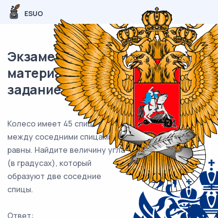
ESUO
Экзаменационный (типовой)
материал ЕГЭ / База / 10
задание / 100
Колесо имеет 45 спиц. Углы
между соседними спицами
равны. Найдите величину угла
(в градусах), который
образуют две соседние
спицы.
Ответ: ___________________________.