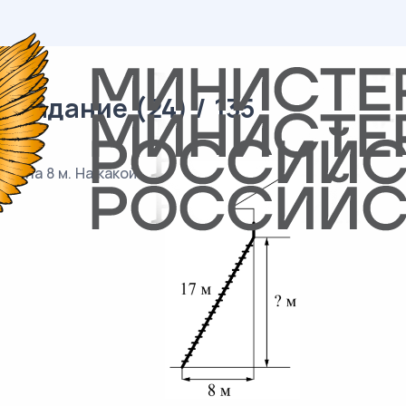
 задание (24) / 135
ы на 8 м. На какой