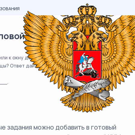
АЗОВАНИЯ
вой) материал ЕГЭ / База / 10
ли к окну дома. Нижний конец лестницы отстоит от стен
цы? Ответ дайте в метрах.
__.
е задания можно добавить в готовый