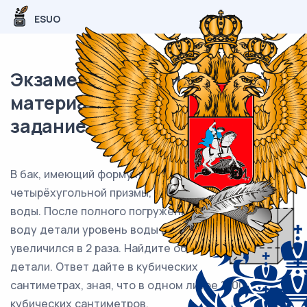
ESUO
Экзаменационный (типовой)
материал ЕГЭ / База / 11
задание (24) / 131
В бак, имеющий форму правильной
четырёхугольной призмы, налито 5 л
воды. После полного погружения в
воду детали уровень воды в баке
увеличился в 2 раза. Найдите объём
детали. Ответ дайте в кубических
сантиметрах, зная, что в одном литре 1000
кубических сантиметров.