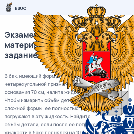
ESUO
Экзаменационный (типовой)
материал ЕГЭ / База / 11
задание (24) / 135
В бак, имеющий форму правильной
четырёхугольной призмы со стороной
основания 70 см, налита жидкость.
Чтобы измерить объём детали
сложной формы, её полностью
погружают в эту жидкость. Найдите
объём детали, если после её погружения уровень
жидкости в баке поднялся на 10 см. Ответ дайте в