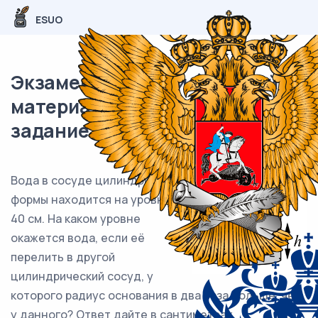
ESUO
Экзаменационный (типовой)
материал ЕГЭ / База / 11
задание (24) / 141
Вода в сосуде цилиндрической
формы находится на уровне h =
40 см. На каком уровне
окажется вода, если её
перелить в другой
цилиндрический сосуд, у
которого радиус основания в два раза больше, чем
у данного? Ответ дайте в сантиметрах.