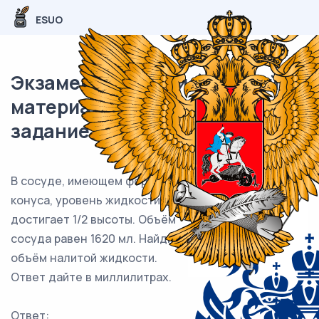
ESUO
Экзаменационный (типовой)
материал ЕГЭ / База / 11
задание (24) / 153
В сосуде, имеющем форму
конуса, уровень жидкости
достигает 1/2 высоты. Объём
сосуда равен 1620 мл. Найдите
объём налитой жидкости.
Ответ дайте в миллилитрах.
Ответ: ___________________________.