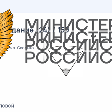
 задание (24) / 159
н 10 мл. Сколько
повой