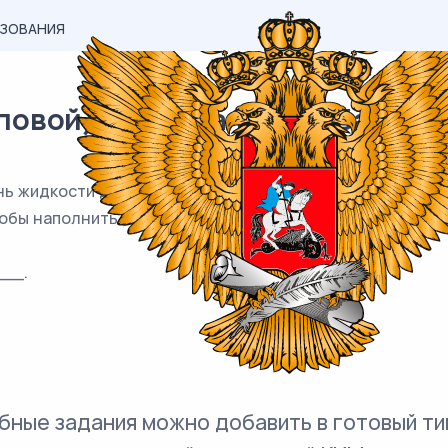
АЗОВАНИЯ
вой) материал ЕГЭ / База / 11
ь жидкости достигает 1/3 высоты. Объём жидкости раве
обы наполнить сосуд доверху?
__.
бные задания можно добавить в готовый ти