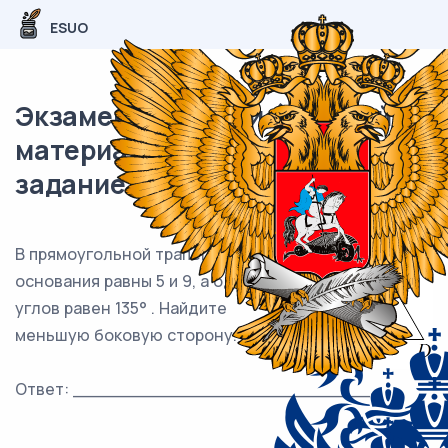
ESUO
Экзаменационный (типовой)
материал ЕГЭ / База / 12
задание / 97
В прямоугольной трапеции
основания равны 5 и 9, а один из
углов равен 135° . Найдите
меньшую боковую сторону.
Ответ: ___________________________.