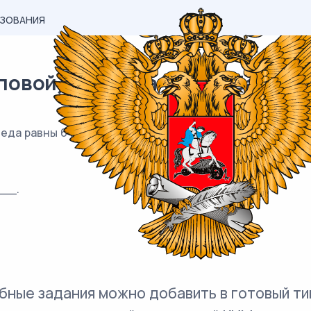
АЗОВАНИЯ
вой) материал ЕГЭ / База / 13
еда равны 6 и 4, а объём параллелепипеда равен 240. 
__.
бные задания можно добавить в готовый ти