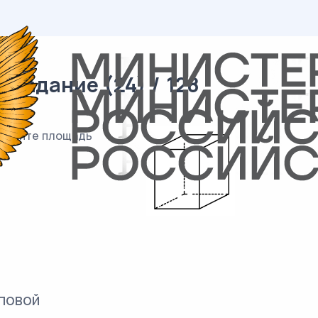
 задание (24) / 128
Найдите площадь
повой