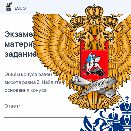
ESUO
Экзаменационный (типовой)
материал ЕГЭ / База / 13
задание (24) / 134
Объём конуса равен 25π , а его
высота равна 3. Найдите радиус
основания конуса.
Ответ:
___________________________.