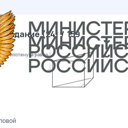
 задание (24) / 159
, а гипотенуза равна
повой