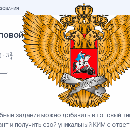
АЗОВАНИЯ
вой) материал ЕГЭ / База / 14
3
)
⋅
3
.
3
4
4
__.
бные задания можно добавить в готовый ти
ант и получить свой уникальный КИМ с ответ