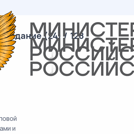
 задание (24) / 128
повой
ами и