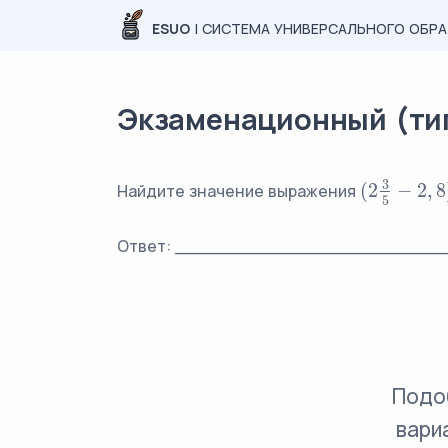
ESUO
| СИСТЕМА УНИВЕРСАЛЬНОГО ОБР
Экзаменационный (типо
3
(
2
−
2
,
8
Найдите значение выражения
(
2
3
5
−
2
,
8
)
⋅
3
5
Ответ: _________________________
Подо
вари