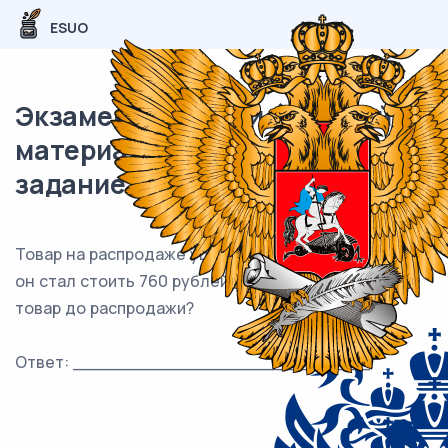
ESUO
Экзаменационный (типовой)
материал ЕГЭ / База / 15
задание (24) / 136
Товар на распродаже уценили на 20 %, после этого
он стал стоить 760 рублей. Сколько рублей стоил
товар до распродажи?
Ответ: ___________________________.