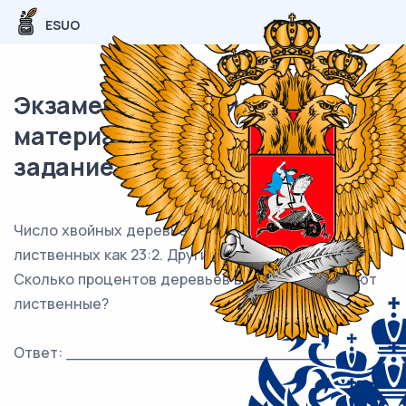
ESUO
Экзаменационный (типовой)
материал ЕГЭ / База / 15
задание (24) / 144
Число хвойных деревьев в парке относится к числу
лиственных как 23:2. Других деревьев в парке нет.
Сколько процентов деревьев в парке составляют
лиственные?
Ответ: ___________________________.