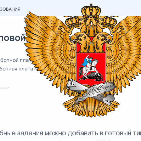
АЗОВАНИЯ
вой) материал ЕГЭ / База / 15
работной платы. После удержания налога на доходы Мар
аботная плата Марии Константиновны?
__.
бные задания можно добавить в готовый ти