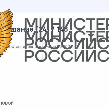
 задание (24) / 148
ия Константиновна получила 60 900
повой