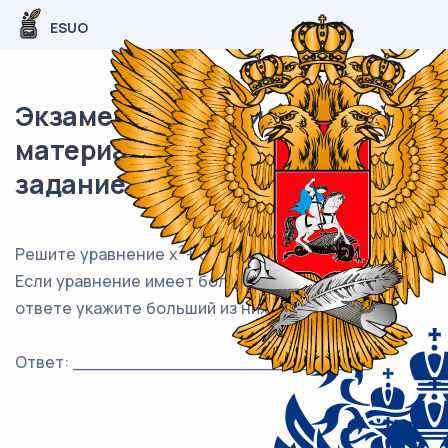
ESUO
Экзаменационный (типовой)
материал ЕГЭ / База / 17
задание (24) / 162
2
Решите уравнение x
+ 6 = 5x .
Если уравнение имеет больше одного корня, в
ответе укажите больший из них.
Ответ: ___________________________.