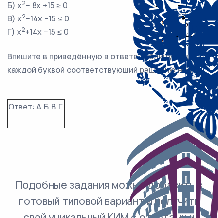
2
Б) x
− 8x +15 ≥ 0
2
В) x
−14x −15 ≤ 0
2
Г) x
+14x −15 ≤ 0
Впишите в приведённую в ответе таблицу под
каждой буквой соответствующий решению номер.
Ответ:
А
Б
В
Г
Подобные задания можно добавить в
готовый типовой вариант и получить
свой уникальный КИМ с ответами и