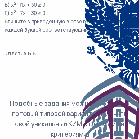
2
В) x
+11x + 30 ≥ 0
3) [−3;10]
2
Г) x
− 7x − 30 ≤ 0
4) [−10; 3]
Впишите в приведённую в ответе таблицу под
каждой буквой соответствующий номер решения.
Ответ:
А
Б
В
Г
Подобные задания можно добавить в
готовый типовой вариант и получить
свой уникальный КИМ с ответами и
критериями.