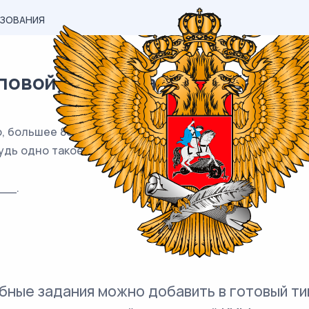
АЗОВАНИЯ
вой) материал ЕГЭ / База / 19
, большее 800, которое делится на каждую свою цифру 
удь одно такое число.
__.
бные задания можно добавить в готовый ти