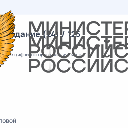
 задание (24) / 125
и все цифры которого различны и не
повой