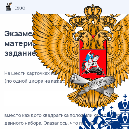
ESUO
Экзаменационный (типовой)
материал ЕГЭ / База / 19
задание (24) / 138
На шести карточках написаны цифры 2; 3; 5; 6; 7; 7
(по одной цифре на каждой карточке). В выражении
вместо каждого квадратика положили карточку из
данного набора. Оказалось, что полученная сумма