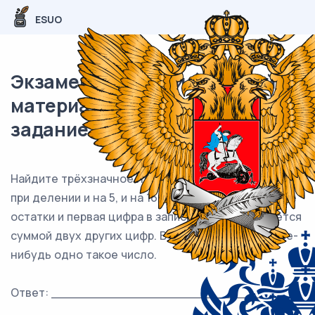
ESUO
Экзаменационный (типовой)
материал ЕГЭ / База / 19
задание (24) / 147
Найдите трёхзначное натуральное число, которое
при делении и на 5, и на 16 даёт равные ненулевые
остатки и первая цифра в записи которого является
суммой двух других цифр. В ответе укажите какое-
нибудь одно такое число.
Ответ: ___________________________.