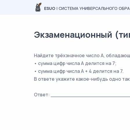
ESUO
| СИСТЕМА УНИВЕРСАЛЬНОГО ОБР
Экзаменационный (типо
Найдите трёхзначное число A, обладающ
• сумма цифр числа A делится на 7;
• сумма цифр числа A + 4 делится на 7.
В ответе укажите какое-нибудь одно так
Ответ: _________________________