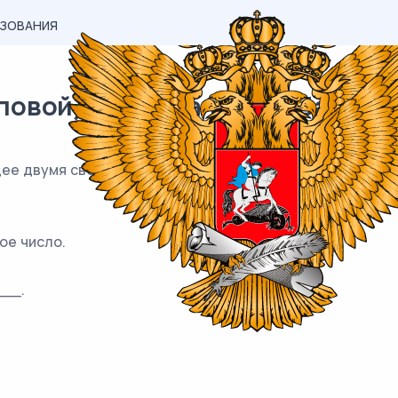
АЗОВАНИЯ
вой) материал ЕГЭ / База / 19
ее двумя свойствами:
ое число.
__.