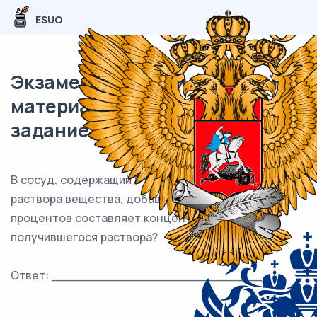
ESUO
Экзаменационный (типовой)
материал ЕГЭ / База / 20
задание / 103
В сосуд, содержащий 6 кг 30-процентного водного
раствора вещества, добавили 4 кг воды. Сколько
процентов составляет концентрация
получившегося раствора?
Ответ: ___________________________.