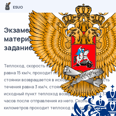
ESUO
Экзаменационный (типовой)
материал ЕГЭ / База / 20
задание (24) / 125
Теплоход, скорость которого в неподвижной воде
равна 15 км/ч, проходит по течению реки и после
стоянки возвращается в исходный пункт. Скорость
течения равна 3 км/ч, стоянка длится 7 часов, а в
исходный пункт теплоход возвращается через 37
часов после отправления из него. Сколько
километров проходит теплоход за весь рейс?