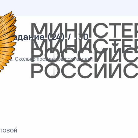
 задание (24) / 130
щества. Сколько процентов составляет
повой