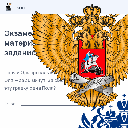
ESUO
Экзаменационный (типовой)
материал ЕГЭ / База / 20
задание (24) / 138
Поля и Оля пропалывают грядку за 18 минут, а одна
Оля — за 30 минут. За сколько минут пропалывает
эту грядку одна Поля?
Ответ: ___________________________.