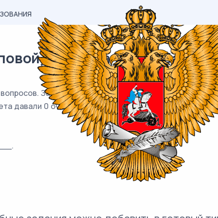
АЗОВАНИЯ
вой) материал ЕГЭ / База / 21
 вопросов. За каждый правильный ответ ученик получал 
вета давали 0 очков. Сколько верных ответов дал ученик
__.