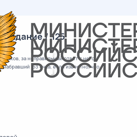
 задание / 125
9 очков, за неправильный ответ с него
, набравший 153 очка, если известно, что