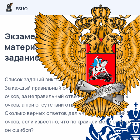
ESUO
Экзаменационный (типовой)
материал ЕГЭ / База / 21
задание / 128
Список заданий викторины состоял из 25 вопросов.
За каждый правильный ответ ученик получал 7
очков, за неправильный ответ с него списывали 9
очков, а при отсутствии ответа давали 0 очков.
Сколько верных ответов дал ученик, набравший 56
очков, если известно, что по крайней мере один раз
он ошибся?