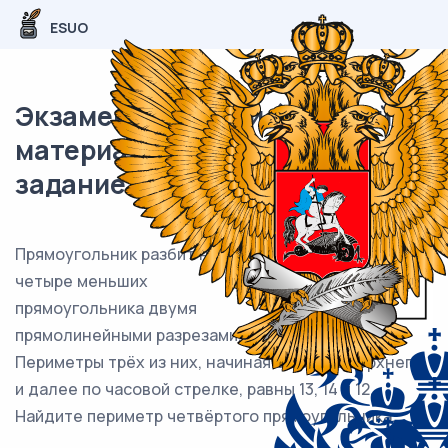
ESUO
Экзаменационный (типовой)
материал ЕГЭ / База / 21
задание (24) / 174
Прямоугольник разбит на
четыре меньших
прямоугольника двумя
прямолинейными разрезами.
Периметры трёх из них, начиная с левого верхнего
и далее по часовой стрелке, равны 13, 14 и 12.
Найдите периметр четвёртого прямоугольника.