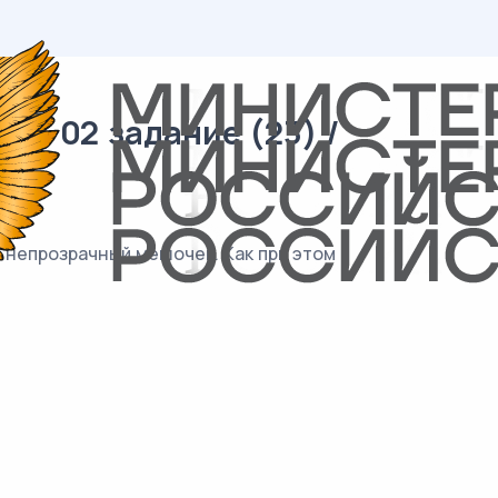
 / 02 задание (23) /
 непрозрачный мешочек. Как при этом