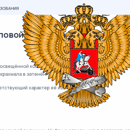
АЗОВАНИЯ
вой) материал ЕГЭ / Биология
освещённой комнате, а затем надел на один из листьев
крахмала в затенённом листе?
етствующий характер её изменения: