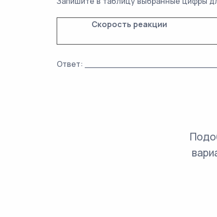
Запишите в таблицу выбранные цифры дл
Скорость реакции
Ответ: _________________________
Подо
вари