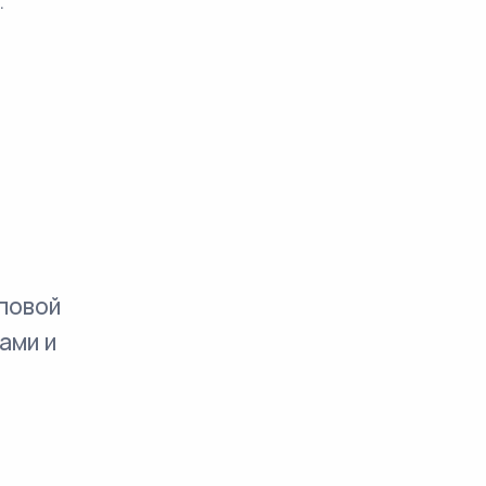
.
повой
ами и