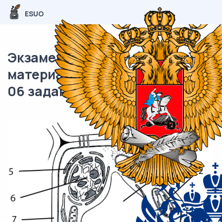
ESUO
Экзаменационный (типовой)
материал ЕГЭ / Биология / 05-
06 задание (24) / 58