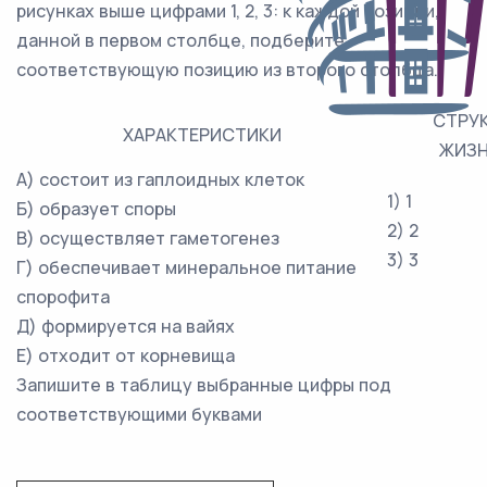
рисунках выше цифрами 1, 2, 3: к каждой позиции,
данной в первом столбце, подберите
соответствующую позицию из второго столбца.
СТРУК
ХАРАКТЕРИСТИКИ
ЖИЗН
А) состоит из гаплоидных клеток
1) 1
Б) образует споры
2) 2
В) осуществляет гаметогенез
3) 3
Г) обеспечивает минеральное питание
спорофита
Д) формируется на вайях
Е) отходит от корневища
Запишите в таблицу выбранные цифры под
соответствующими буквами