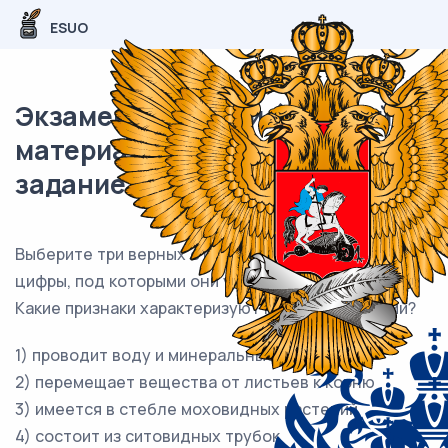
ESUO
Экзаменационный (типовой)
материал ЕГЭ / Биология / 11
задание (24) / 54
Выберите три верных ответа и запишите в таблицу
цифры, под которыми они указаны.
Какие признаки характеризуют ксилему растений?
1) проводит воду и минеральные вещества
2) перемещает вещества от листьев к корню
3) имеется в стебле моховидных растений
4) состоит из ситовидных трубок