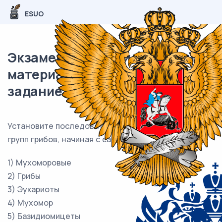
ESUO
Экзаменационный (типовой)
материал ЕГЭ / Биология / 12
задание (24) / 53
Установите последовательность систематических
групп грибов, начиная с самого низкого ранга.
1) Мухоморовые
2) Грибы
3) Эукариоты
4) Мухомор
5) Базидиомицеты