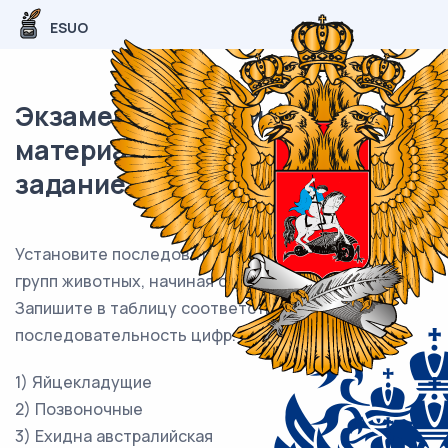
ESUO
Экзаменационный (типовой)
материал ЕГЭ / Биология / 12
задание (24) / 61
Установите последовательность систематических
групп животных, начиная с самого высокого ранга.
Запишите в таблицу соответствующую
последовательность цифр.
1) Яйцекладущие
2) Позвоночные
3) Ехидна австралийская